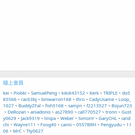
線上會員
kei
Piobki
SamuelPeng
kiki643152
Kerk
TRIPLE
do5
85566
rac63bj
bmwarron168
thro
CadyUsame
Loop_
1027
BuddyZFal
fish5168
samjin
f2213527
Bojun723
DeRozan
aniadonis
as27890
call770527
tronn
Gust
y0629
Jack9319
linqia
Weber
SimonY
GaryCHL
iand
chi
Wayne111
Foog40
cainii
0557BRH
Pengyudu
11
06
MrC
Tty0627