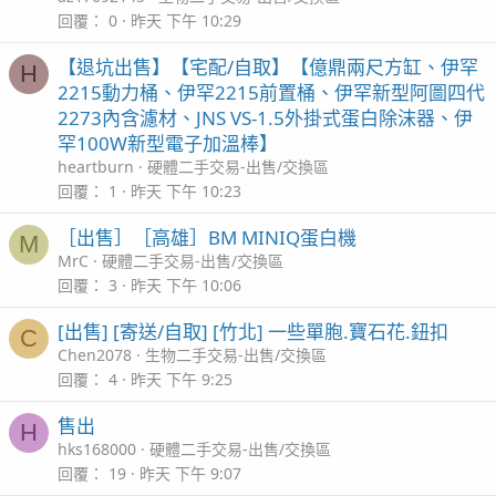
回覆
0
昨天 下午 10:29
【退坑出售】【宅配/自取】【億鼎兩尺方缸、伊罕
H
2215動力桶、伊罕2215前置桶、伊罕新型阿圖四代
2273內含濾材、JNS VS-1.5外掛式蛋白除沫器、伊
罕100W新型電子加溫棒】
heartburn
硬體二手交易-出售/交換區
回覆
1
昨天 下午 10:23
［出售］［高雄］BM MINIQ蛋白機
M
MrC
硬體二手交易-出售/交換區
回覆
3
昨天 下午 10:06
[出售] [寄送/自取] [竹北] 一些單胞.寶石花.鈕扣
C
Chen2078
生物二手交易-出售/交換區
回覆
4
昨天 下午 9:25
售出
H
hks168000
硬體二手交易-出售/交換區
回覆
19
昨天 下午 9:07