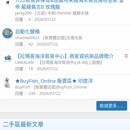
7/22新進菲律賓&馬爾地夫線海水魚及庫存更新 皇
帝 藍線黃古B 玫瑰龍
jacky200
[北部]-中和-Petvibe 寵趣水族
回覆
0
2026/07/22
自動化鹽桶
shadow0423
[無實體店面]沃潮水族
回覆
42
2026/07/22
【拉瑪客海洋貿易中心】商家資訊與品牌簡介
LMKALAN
【拉瑪客海洋貿易中心8.4站上服務】
回覆
18
2026/07/22
★BuyFish_Online 販賣區★ 印度洋
BuyFish
[無實體店面]BuyFish_Online
回覆
23K
2026/07/22
檢視更多……
二手區最新文章