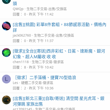
頭
QWQp
生物二手交易-出售/交換區
回覆
0
昨天 下午 11:42
[出售][桃園] 彩單8件套組，88節感恩活動，價格內
詳
jack062760
生物二手交易-出售/交換區
回覆
0
昨天 下午 11:37
[徵求][全台][寄送]西非彩虹、日冕、達斯魔、銀河
幻象、超人M屬收 收 收
chen1118
生物二手交易-徵求區
回覆
8
昨天 下午 10:42
［徵求］二手藻桶、捷寶70型造浪
L
Les
硬體二手交易-徵求區
回覆
2
昨天 下午 10:36
[出售][新北三重][自取/寄送] 清空間 星光虎耳、銀
河彈跳 家族出售
az17092145
生物二手交易-出售/交換區