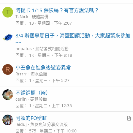
阿提卡 1/15 保險絲？有官方說法嗎？
T
TcNick
硬體設備
回覆
13
星期四，下午 2:07
8/4 辦個專屬日子，海鹽回饋活動，大家趕緊來參加
~~
hepatus
網站各式相關活動
回覆
1K
星期三，下午 9:18
小丑魚在進魚後遊姿異常
R
Rrrrrr
海水魚類
回覆
1
星期三，下午 5:27
不銹鋼櫃（架）
cerlin
硬體設備
回覆
1
星期二，上午 12:35
阿賴的FO壁缸
r
laiduj
魚友魚缸分享交流版
t
回覆
575
星期二，下午 10:00