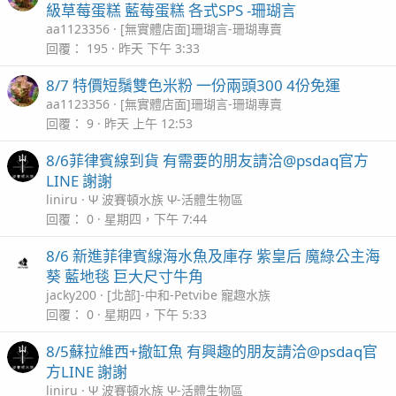
級草莓蛋糕 藍莓蛋糕 各式SPS -珊瑚言
aa1123356
[無實體店面]珊瑚言-珊瑚專賣
回覆
195
昨天 下午 3:33
8/7 特價短鬚雙色米粉 一份兩頭300 4份免運
aa1123356
[無實體店面]珊瑚言-珊瑚專賣
回覆
9
昨天 上午 12:53
8/6菲律賓線到貨 有需要的朋友請洽@psdaq官方
LINE 謝謝
liniru
Ψ 波賽頓水族 Ψ-活體生物區
回覆
0
星期四，下午 7:44
8/6 新進菲律賓線海水魚及庫存 紫皇后 魔綠公主海
葵 藍地毯 巨大尺寸牛角
jacky200
[北部]-中和-Petvibe 寵趣水族
回覆
0
星期四，下午 5:33
8/5蘇拉維西+撤缸魚 有興趣的朋友請洽@psdaq官
方LINE 謝謝
liniru
Ψ 波賽頓水族 Ψ-活體生物區