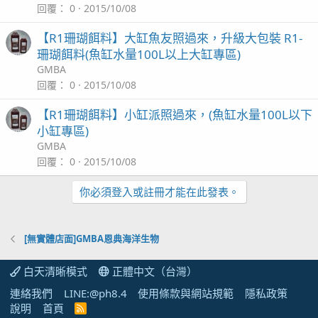
回覆
0
2015/10/08
【R1珊瑚餌料】大缸魚友照過來，升級大包裝 R1-
珊瑚餌料(魚缸水量100L以上大缸專區)
GMBA
回覆
0
2015/10/08
【R1珊瑚餌料】小缸派照過來，(魚缸水量100L以下
小缸專區)
GMBA
回覆
0
2015/10/08
你必須登入或註冊才能在此發表。
[無實體店面]GMBA恩典海洋生物
白天清晰模式
正體中文（台灣）
連絡我們
LINE:@ph8.4
使用條款與網站規範
隱私政策
說明
首頁
R