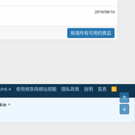
2019/08/10
檢視所有可用的獎盃
ph8.4
使用條款與網站規範
隱私政策
說明
首頁
R
S
上方
S
ie。
chnologies
(
Details
)
下方