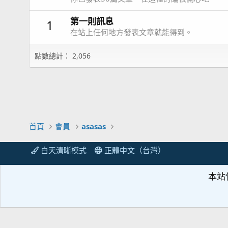
第一則訊息
1
在站上任何地方發表文章就能得到。
點數總計： 2,056
首頁
會員
asasas
白天清晰模式
正體中文（台灣）
本站
Parts of this site