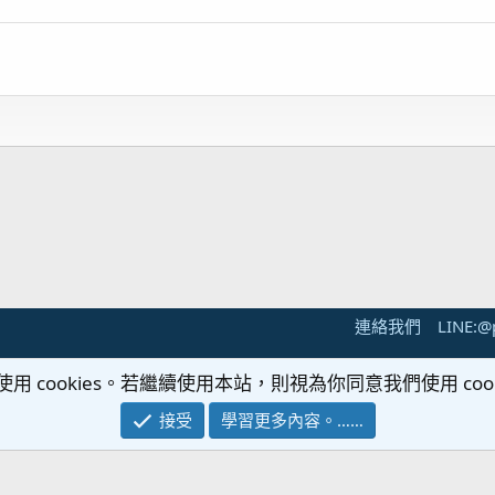
連絡我們
LINE:@
®
Community platform by XenForo
© 2010-2024 XenForo Ltd.
使用 cookies。若繼續使用本站，則視為你同意我們使用 cook
 powered by
XenForo add-ons from DragonByte™
©2011-2026
DragonByte Te
營業人名稱：八點四企業社 統一編號：25953834
接受
學習更多內容。……
PH8.4 海水觀賞魚寵物交流網