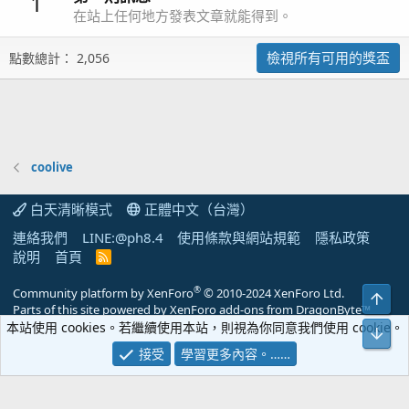
1
在站上任何地方發表文章就能得到。
檢視所有可用的獎盃
點數總計： 2,056
coolive
白天清晰模式
正體中文（台灣）
連絡我們
LINE:@ph8.4
使用條款與網站規範
隱私政策
說明
首頁
R
S
S
®
Community platform by XenForo
© 2010-2024 XenForo Ltd.
上方
Parts of this site powered by
XenForo add-ons from DragonByte™
©2011-2026
DragonByte Technologies
(
Details
)
本站使用 cookies。若繼續使用本站，則視為你同意我們使用 cookie。
下方
營業人名稱：八點四企業社 統一編號：25953834
接受
學習更多內容。……
PH8.4 海水觀賞魚寵物交流網