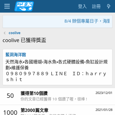
登入
註冊
8/4 辦個專屬日子，海鹽
coolive
coolive 已獲得獎盃
藍洞海洋館
天然海水▪各國珊瑚▫海水魚▪各式硬體設備▫魚缸設計規
劃▪維護保養
０９８０９９７８８９ ＬＩＮＥ ＩＤ：ｈａｒｒｙ
ｓｈｉｔ
獲得第10個讚
2023/12/01
50
你的文章已經獲得 10 個讚了喔，很棒 !
第2000篇文章
2021/01/28
1000