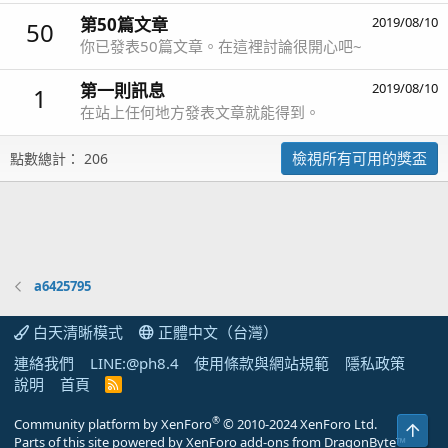
第50篇文章
2019/08/10
50
你已發表50篇文章。在這裡討論很開心吧~
第一則訊息
2019/08/10
1
在站上任何地方發表文章就能得到。
檢視所有可用的獎盃
點數總計： 206
a6425795
白天清晰模式
正體中文（台灣）
連絡我們
LINE:@ph8.4
使用條款與網站規範
隱私政策
說明
首頁
R
S
S
®
Community platform by XenForo
© 2010-2024 XenForo Ltd.
上方
Parts of this site powered by
XenForo add-ons from DragonByte™