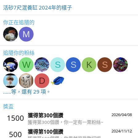
活砂7尺混養缸 2024年的樣子
你正在追隨的
M
追隨你的粉絲
W
S
S
K
S
D
……等，還有 29 項。
獎盃
獲得第300個讚
2026/04/08
1500
獲得第300個讚，你一定有一票粉絲~
獲得第100個讚
2024/11/12
500