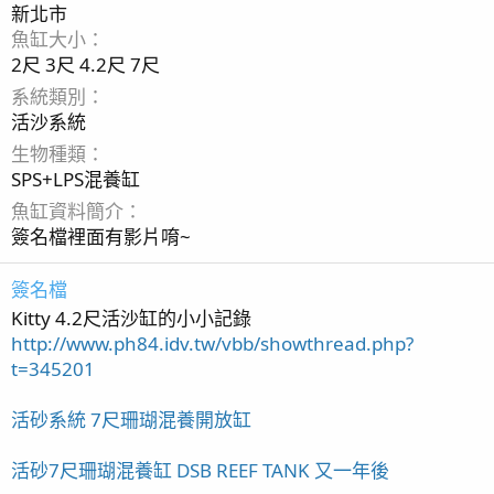
新北市
魚缸大小
2尺 3尺 4.2尺 7尺
系統類別
活沙系統
生物種類
SPS+LPS混養缸
魚缸資料簡介
簽名檔裡面有影片唷~
簽名檔
Kitty 4.2尺活沙缸的小小記錄
http://www.ph84.idv.tw/vbb/showthread.php?
t=345201
活砂系統 7尺珊瑚混養開放缸
活砂7尺珊瑚混養缸 DSB REEF TANK 又一年後