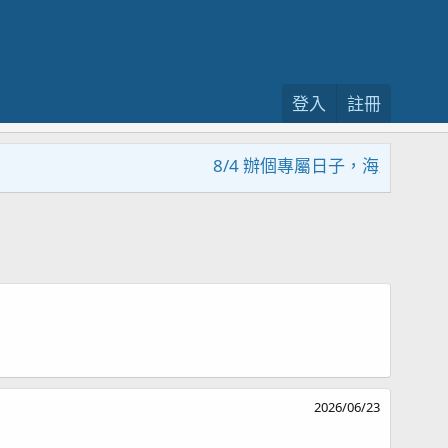
登入
註冊
8/4 辦個專屬日子，海鹽回饋活
2026/06/23