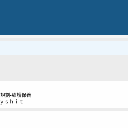
計規劃▪維護保養
ｒｙｓｈｉｔ