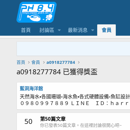
首頁
討論區
最新消息
會員
首頁
會員
a0918277784
a0918277784 已獲得獎盃
藍洞海洋館
天然海水▪各國珊瑚▫海水魚▪各式硬體設備▫魚缸設
０９８０９９７８８９ ＬＩＮＥ ＩＤ：ｈａｒ
第50篇文章
50
你已發表50篇文章。在這裡討論很開心吧~