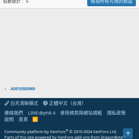
檢視所有可用的獎盃
點數總計： 6
A0910580969
白天清晰模式
正體中文（台灣）
連絡我們
LINE:@ph8.4
使用條款與網站規範
隱私政策
說明
首頁
R
S
S
®
Community platform by XenForo
© 2010-2024 XenForo Ltd.
上方
Parts of this site powered by
XenForo add-ons from DragonByte™