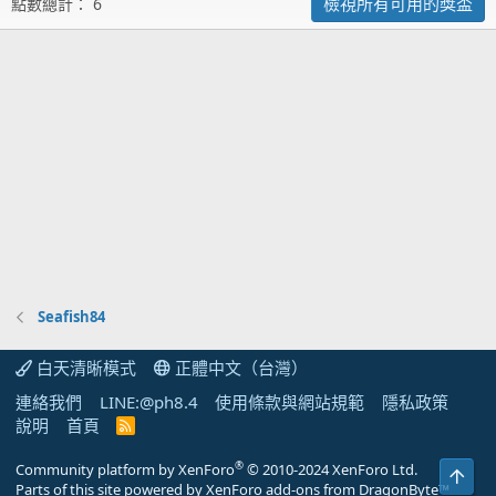
檢視所有可用的獎盃
點數總計： 6
Seafish84
白天清晰模式
正體中文（台灣）
連絡我們
LINE:@ph8.4
使用條款與網站規範
隱私政策
說明
首頁
R
S
S
®
Community platform by XenForo
© 2010-2024 XenForo Ltd.
上方
Parts of this site powered by
XenForo add-ons from DragonByte™