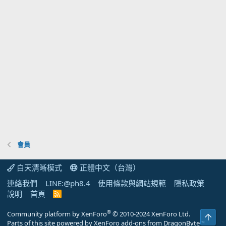
會員
白天清晰模式
正體中文（台灣）
連絡我們
LINE:@ph8.4
使用條款與網站規範
隱私政策
說明
首頁
R
S
S
®
Community platform by XenForo
© 2010-2024 XenForo Ltd.
上方
Parts of this site powered by
XenForo add-ons from DragonByte™