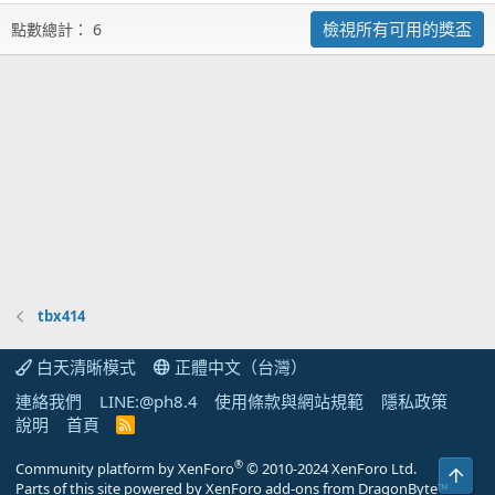
檢視所有可用的獎盃
點數總計： 6
tbx414
白天清晰模式
正體中文（台灣）
連絡我們
LINE:@ph8.4
使用條款與網站規範
隱私政策
說明
首頁
R
S
S
®
Community platform by XenForo
© 2010-2024 XenForo Ltd.
上方
Parts of this site powered by
XenForo add-ons from DragonByte™