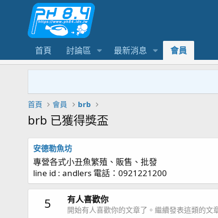
首頁
討論區
最新消息
會員
首頁
會員
brb
brb 已獲得獎盃
安德勒魚坊
專營各式小丑魚繁殖、販售、批發
line id : andlers 電話：0921221200
有人喜歡你
5
開始有人喜歡你的文章了。繼續發表這類的文