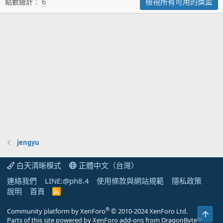
檢視所有可用的獎盃
點數總計： 6
jengyu
白天清晰模式
正體中文（台灣）
連絡我們
LINE:@ph8.4
使用條款與網站規範
隱私政策
說明
首頁
R
S
S
®
Community platform by XenForo
© 2010-2024 XenForo Ltd.
上方
Parts of this site powered by
XenForo add-ons from DragonByte™