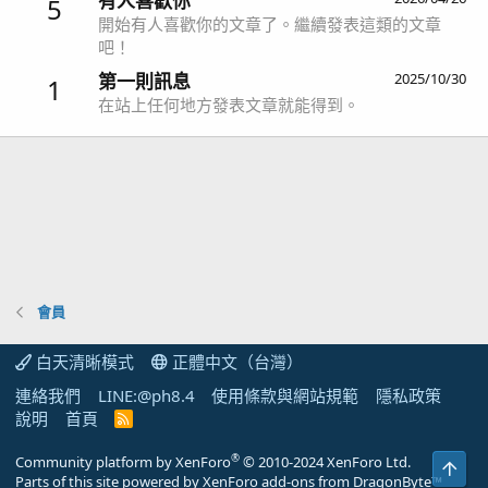
有人喜歡你
5
開始有人喜歡你的文章了。繼續發表這類的文章
吧！
第一則訊息
2025/10/30
1
在站上任何地方發表文章就能得到。
會員
白天清晰模式
正體中文（台灣）
連絡我們
LINE:@ph8.4
使用條款與網站規範
隱私政策
說明
首頁
R
S
S
®
Community platform by XenForo
© 2010-2024 XenForo Ltd.
上方
Parts of this site powered by
XenForo add-ons from DragonByte™