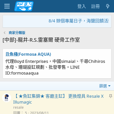
登入
註冊
8/4 辦個專屬日子，海鹽回饋活動
商家分類版
[中部]-龍井-R.S.雷塞爾 硬骨工作室
丑魚棧(Formosa AQUA)
代理Boyd Enterprises，中國simaial、千尋Chihiros
水母、珊瑚設缸規劃、批發零售。LINE
ID:formosaaqua
篩選
【 ★魚缸集錦★ 客廳主缸】 更換燈具 Resale X
Illumagic
resale
回覆
5
2023/08/11