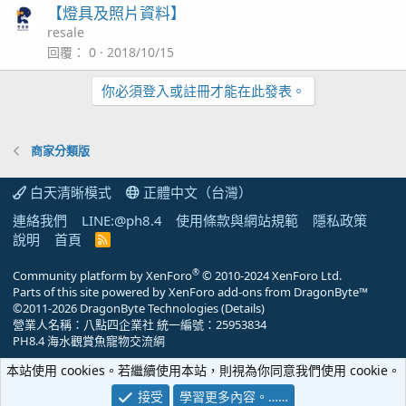
【燈具及照片資料】
resale
回覆
0
2018/10/15
你必須登入或註冊才能在此發表。
商家分類版
白天清晰模式
正體中文（台灣）
連絡我們
LINE:@ph8.4
使用條款與網站規範
隱私政策
說明
首頁
R
S
S
®
Community platform by XenForo
© 2010-2024 XenForo Ltd.
Parts of this site powered by
XenForo add-ons from DragonByte™
©2011-2026
DragonByte Technologies
(
Details
)
營業人名稱：八點四企業社 統一編號：25953834
PH8.4 海水觀賞魚寵物交流網
本站使用 cookies。若繼續使用本站，則視為你同意我們使用 cookie。
接受
學習更多內容。……