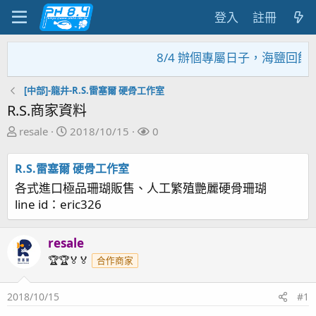
登入
註冊
8/4 辦個專屬日子，海鹽回饋
[中部]-龍井-R.S.雷塞爾 硬骨工作室
R.S.商家資料
主
開
關
resale
2018/10/15
0
題
始
注
發
日
者
R.S.雷塞爾 硬骨工作室
起
期
各式進口極品珊瑚販售、人工繁殖艷麗硬骨珊瑚
人
line id：eric326
resale
🏆🏆🏅🏅
合作商家
2018/10/15
#1