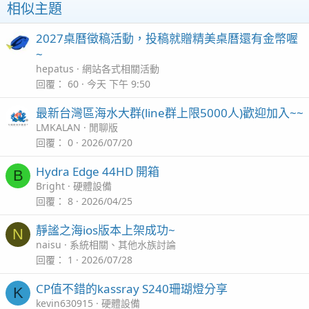
相似主題
2027桌曆徵稿活動，投稿就贈精美桌曆還有金幣喔
~
hepatus
網站各式相關活動
回覆
60
今天 下午 9:50
最新台灣區海水大群(line群上限5000人)歡迎加入~~
LMKALAN
閒聊版
回覆
0
2026/07/20
Hydra Edge 44HD 開箱
B
Bright
硬體設備
回覆
8
2026/04/25
靜謐之海ios版本上架成功~
N
naisu
系統相關、其他水族討論
回覆
1
2026/07/28
CP值不錯的kassray S240珊瑚燈分享
K
kevin630915
硬體設備