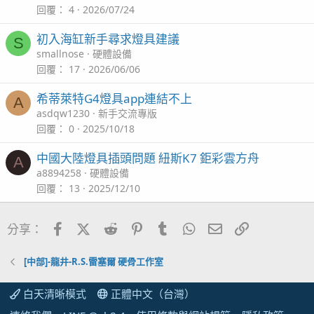
回覆
4
2026/07/24
初入海缸新手尋求燈具建議
S
smallnose
硬體設備
回覆
17
2026/06/06
希蒂萊特G4燈具app連結不上
A
asdqw1230
新手交流專版
回覆
0
2025/10/18
中國大陸燈具插頭問題 紐斯K7 鉅彩雲方舟
A
a8894258
硬體設備
回覆
13
2025/12/10
Facebook
X (Twitter)
Reddit
Pinterest
Tumblr
WhatsApp
電子郵件
連結
分享：
[中部]-龍井-R.S.雷塞爾 硬骨工作室
白天清晰模式
正體中文（台灣）