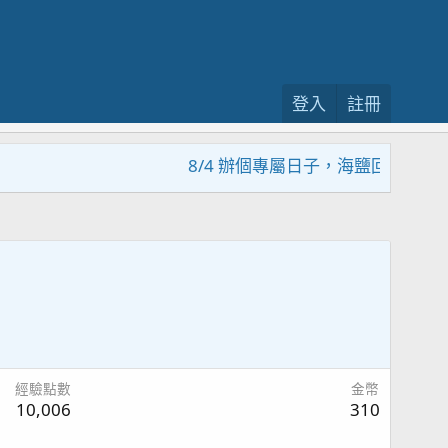
登入
註冊
8/4 辦個專屬日子，海鹽回饋活動，
經驗點數
金幣
10,006
310