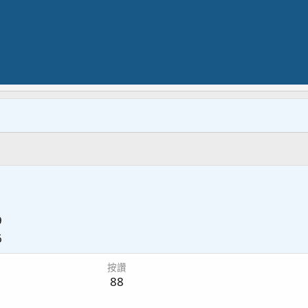
9
6
按讚
88