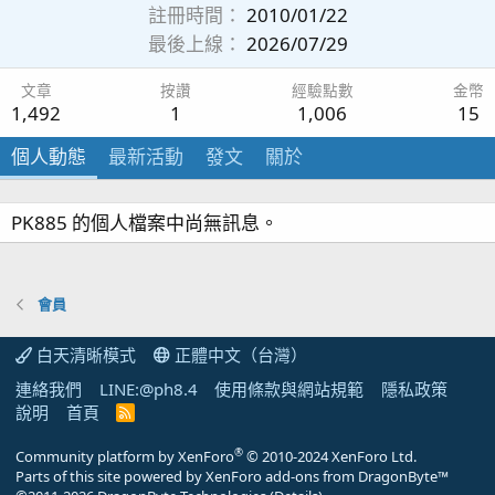
註冊時間
2010/01/22
最後上線
2026/07/29
文章
按讚
經驗點數
金幣
1,492
1
1,006
15
個人動態
最新活動
發文
關於
PK885 的個人檔案中尚無訊息。
會員
白天清晰模式
正體中文（台灣）
連絡我們
LINE:@ph8.4
使用條款與網站規範
隱私政策
說明
首頁
R
S
S
®
Community platform by XenForo
© 2010-2024 XenForo Ltd.
Parts of this site powered by
XenForo add-ons from DragonByte™