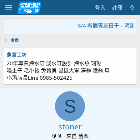
登入
註冊
8/4 辦個專屬日子，海鹽
會員
魚宮工坊
20年專業海水缸 淡水缸設計 海水魚 珊瑚
喵主子 毛小孩 兔寶貝 鼠鼠大軍 澤龜 陸龜 鳥
小潘店長Line 0985-502425
S
stoner
🔰🔰
·
來自
苗栗