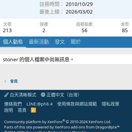
註冊時間
2010/10/29
最後上線
2026/03/02
文章
按讚
經驗點數
金幣
213
2
56
85
個人動態
最新活動
發文
關於
stoner 的個人檔案中尚無訊息。
會員
白天清晰模式
正體中文（台灣）
連絡我們
LINE:@ph8.4
使用條款與網站規範
隱私政策
說明
首頁
R
S
S
®
Community platform by XenForo
© 2010-2024 XenForo Ltd.
Parts of this site powered by
XenForo add-ons from DragonByte™