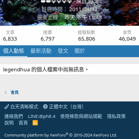
👑👑💎💎💎💎
·
來自
竹北
註冊時間
2011/04/12
最後上線
昨天 下午 11:48
文章
按讚
經驗點數
金幣
6,833
6,797
65,806
46,049
個人動態
最新活動
發文
關於
legendhua 的個人檔案中尚無訊息。
會員
白天清晰模式
正體中文（台灣）
連絡我們
LINE:@ph8.4
使用條款與網站規範
隱私政策
說明
首頁
R
S
S
®
Community platform by XenForo
© 2010-2024 XenForo Ltd.