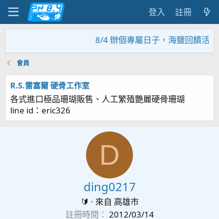
登入
註冊
8/4 辦個專屬日子，海鹽回饋活動
會員
R.S.雷塞爾 硬骨工作室
各式進口極品珊瑚販售、人工繁殖艷麗硬骨珊瑚
line id：eric326
D
ding0217
🔰
·
來自
高雄市
註冊時間
2012/03/14