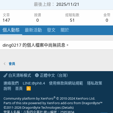
最後上線
2025/11/21
文章
按讚
經驗點數
金幣
147
0
51
0
個人動態
最新活動
發文
關於
ding0217 的個人檔案中尚無訊息。
會員
白天清晰模式
正體中文（台灣）
連絡我們
LINE:@ph8.4
使用條款與網站規範
隱私政策
說明
首頁
R
S
S
®
Community platform by XenForo
© 2010-2024 XenForo Ltd.
Parts of this site powered by
XenForo add-ons from DragonByte™
©2011-2026
DragonByte Technologies
(
Details
)
營業人名稱：八點四企業社 統一編號：25953834