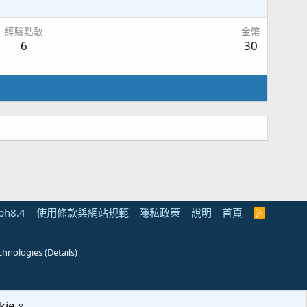
經驗點數
金幣
6
30
ph8.4
使用條款與網站規範
隱私政策
說明
首頁
R
S
S
chnologies
(
Details
)
ie。