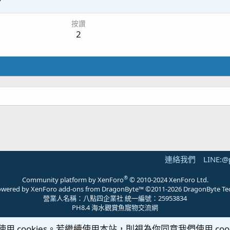
7
按讚
2
連絡我們
LINE:@
®
Community platform by XenForo
© 2010-2024 XenForo Ltd.
 powered by
XenForo add-ons from DragonByte™
©2011-2026
DragonByte Te
營業人名稱：八點四企業社 統一編號：25953834
PH8.4 海水觀賞魚寵物交流網
使用 cookies。若繼續使用本站，則視為你同意我們使用 cook