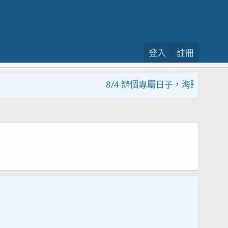
登入
註冊
8/4 辦個專屬日子，海鹽回饋活