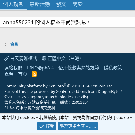
個人動態
最新活動
發文
關於
anna550231 的個人檔案中尚無訊息。
會員
白天清晰模式
正體中文（台灣）
連絡我們
LINE:@ph8.4
使用條款與網站規範
隱私政策
說明
首頁
R
S
S
®
Community platform by XenForo
© 2010-2024 XenForo Ltd.
Parts of this site powered by
XenForo add-ons from DragonByte™
©2011-2026
DragonByte Technologies
(
Details
)
營業人名稱：八點四企業社 統一編號：25953834
PH8.4 海水觀賞魚寵物交流網
本站使用 cookies。若繼續使用本站，則視為你同意我們使用 cookie。
接受
學習更多內容。……