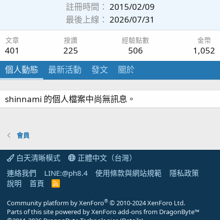
註冊時間
2015/02/09
最後上線
2026/07/31
文章
按讚
經驗點數
金幣
401
225
506
1,052
個人動態
最新活動
發文
關於
shinnami 的個人檔案中尚無訊息。
會員
白天清晰模式
正體中文（台灣）
連絡我們
LINE:@ph8.4
使用條款與網站規範
隱私政策
說明
首頁
R
S
S
®
Community platform by XenForo
© 2010-2024 XenForo Ltd.
Parts of this site powered by
XenForo add-ons from DragonByte™