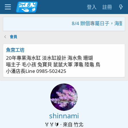
登入
註冊
8/4 辦個專屬日子，海鹽
會員
魚宮工坊
20年專業海水缸 淡水缸設計 海水魚 珊瑚
喵主子 毛小孩 兔寶貝 鼠鼠大軍 澤龜 陸龜 鳥
小潘店長Line 0985-502425
shinnami
🏅🏅🔰
·
來自
竹北