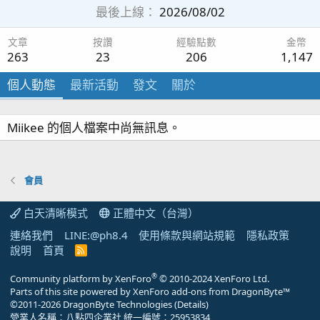
最後上線
2026/08/02
文章
按讚
經驗點數
金幣
263
23
206
1,147
個人動態
最新活動
發文
關於
Miikee 的個人檔案中尚無訊息。
會員
白天清晰模式
正體中文（台灣）
連絡我們
LINE:@ph8.4
使用條款與網站規範
隱私政策
說明
首頁
R
S
S
®
Community platform by XenForo
© 2010-2024 XenForo Ltd.
Parts of this site powered by
XenForo add-ons from DragonByte™
©2011-2026
DragonByte Technologies
(
Details
)
營業人名稱：八點四企業社 統一編號：25953834