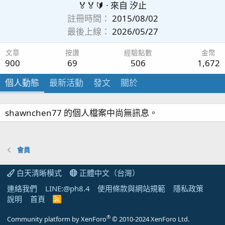
🏅🏅🔰
·
來自
汐止
註冊時間
2015/08/02
最後上線
2026/05/27
文章
按讚
經驗點數
金幣
900
69
506
1,672
個人動態
最新活動
發文
關於
shawnchen77 的個人檔案中尚無訊息。
會員
白天清晰模式
正體中文（台灣）
連絡我們
LINE:@ph8.4
使用條款與網站規範
隱私政策
說明
首頁
R
S
S
®
Community platform by XenForo
© 2010-2024 XenForo Ltd.