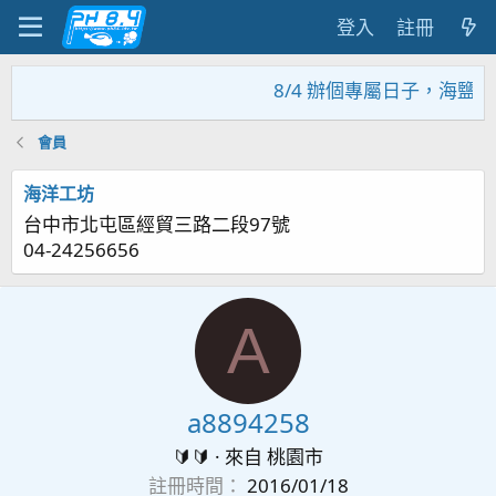
登入
註冊
8/4 辦個專屬日子，海鹽回
會員
海洋工坊
台中市北屯區經貿三路二段97號
04-24256656
A
a8894258
🔰🔰
·
來自
桃園市
註冊時間
2016/01/18