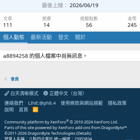
最後上線
2026/06/19
文章
按讚
經驗點數
金幣
111
14
56
245
個人動態
最新活動
發文
關於
a8894258 的個人檔案中尚無訊息。
會員
白天清晰模式
正體中文（台灣）
連絡我們
LINE:@ph8.4
使用條款與網站規範
隱私政策
說明
首頁
R
S
S
®
Community platform by XenForo
© 2010-2024 XenForo Ltd.
Parts of this site powered by
XenForo add-ons from DragonByte™
©2011-2026
DragonByte Technologies
(
Details
)
營業人名稱：八點四企業社 統一編號：25953834