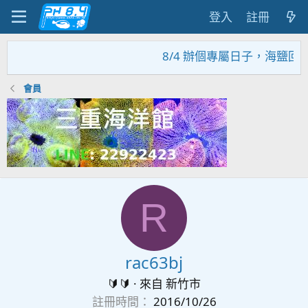
登入
註冊
8/4 辦個專屬日子，海鹽回
會員
R
rac63bj
🔰🔰
·
來自
新竹市
註冊時間
2016/10/26