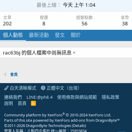
最後上線
今天 上午 1:04
文章
按讚
經驗點數
金幣
202
8
56
38
個人動態
最新活動
發文
關於
rac63bj 的個人檔案中尚無訊息。
會員
白天清晰模式
正體中文（台灣）
連絡我們
LINE:@ph8.4
使用條款與網站規範
隱私政策
說明
首頁
R
S
S
®
Community platform by XenForo
© 2010-2024 XenForo Ltd.
Parts of this site powered by
XenForo add-ons from DragonByte™
©2011-2026
DragonByte Technologies
(
Details
)
營業人名稱：八點四企業社 統一編號：25953834