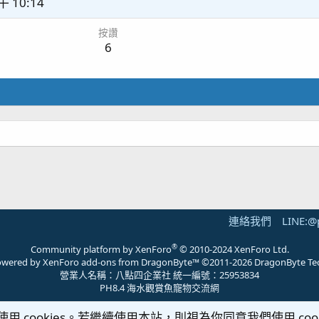
10:14
按讚
6
連絡我們
LINE:@
®
Community platform by XenForo
© 2010-2024 XenForo Ltd.
 powered by
XenForo add-ons from DragonByte™
©2011-2026
DragonByte Te
營業人名稱：八點四企業社 統一編號：25953834
PH8.4 海水觀賞魚寵物交流網
使用 cookies。若繼續使用本站，則視為你同意我們使用 cook