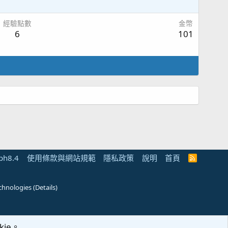
經驗點數
金幣
6
101
ph8.4
使用條款與網站規範
隱私政策
說明
首頁
R
S
S
chnologies
(
Details
)
ie。