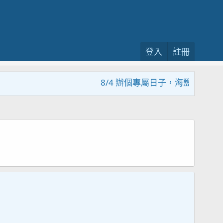
登入
註冊
8/4 辦個專屬日子，海鹽回饋活動