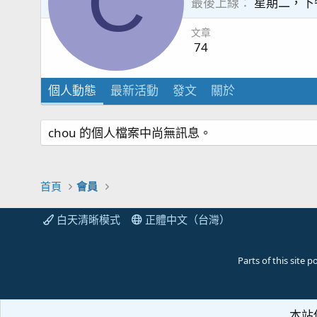
C
最後上線
星期二，下午 
文章
74
個人動態
最新活動
發文
關於
chou 的個人檔案中尚無訊息。
首頁
會員
白天清晰模式
正體中文（台灣）
Parts of this site
本站