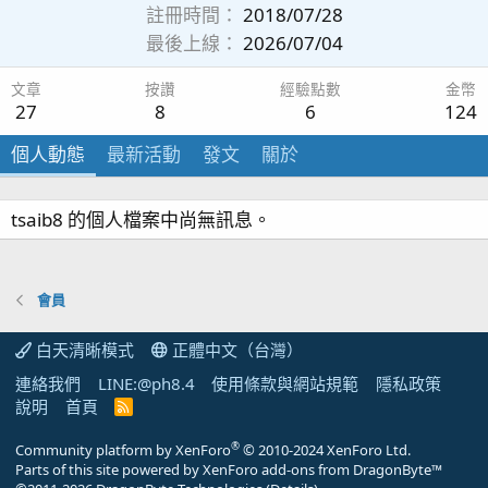
註冊時間
2018/07/28
最後上線
2026/07/04
文章
按讚
經驗點數
金幣
27
8
6
124
個人動態
最新活動
發文
關於
tsaib8 的個人檔案中尚無訊息。
會員
白天清晰模式
正體中文（台灣）
連絡我們
LINE:@ph8.4
使用條款與網站規範
隱私政策
說明
首頁
R
S
S
®
Community platform by XenForo
© 2010-2024 XenForo Ltd.
Parts of this site powered by
XenForo add-ons from DragonByte™