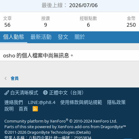
最後上線
2026/07/06
文章
按讚
經驗點數
金幣
56
9
6
250
個人動態
最新活動
發文
關於
osho 的個人檔案中尚無訊息。
會員
白天清晰模式
正體中文（台灣）
連絡我們
LINE:@ph8.4
使用條款與網站規範
隱私政策
說明
首頁
R
S
S
®
Community platform by XenForo
© 2010-2024 XenForo Ltd.
Parts of this site powered by
XenForo add-ons from DragonByte™
©2011-2026
DragonByte Technologies
(
Details
)
營業人名稱：八點四企業社 統一編號：25953834