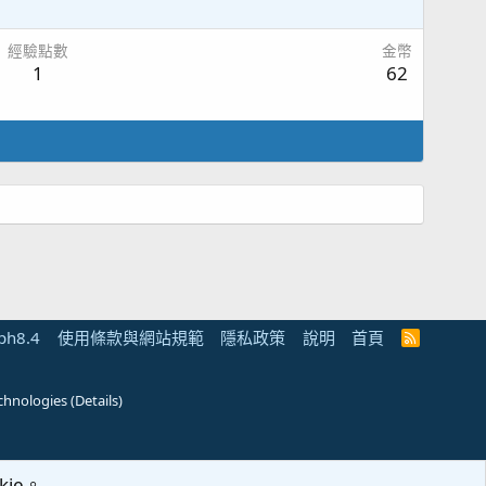
經驗點數
金幣
1
62
ph8.4
使用條款與網站規範
隱私政策
說明
首頁
R
S
S
chnologies
(
Details
)
ie。