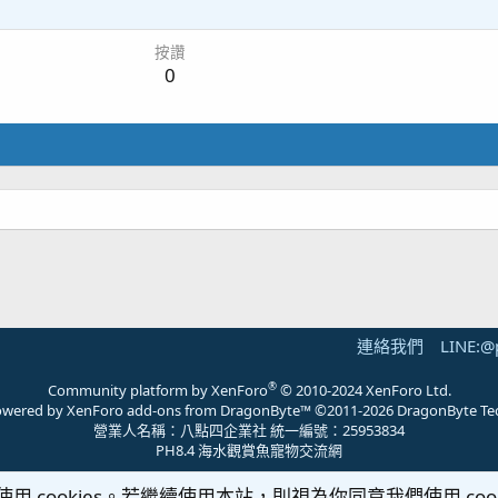
1
按讚
0
連絡我們
LINE:@
®
Community platform by XenForo
© 2010-2024 XenForo Ltd.
 powered by
XenForo add-ons from DragonByte™
©2011-2026
DragonByte Te
營業人名稱：八點四企業社 統一編號：25953834
PH8.4 海水觀賞魚寵物交流網
使用 cookies。若繼續使用本站，則視為你同意我們使用 cook