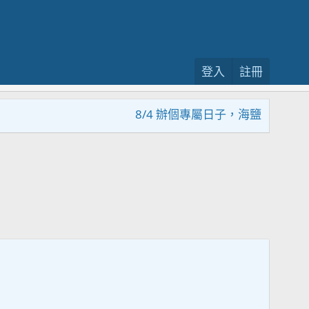
登入
註冊
8/4 辦個專屬日子，海鹽回饋活動