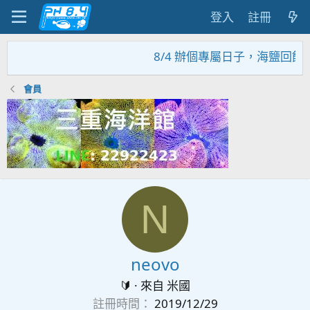
登入
註冊
8/4 辦個專屬日子，海鹽回饋
會員
N
neovo
🔰
·
來自
米國
註冊時間
2019/12/29