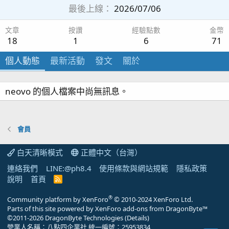
最後上線
2026/07/06
文章
按讚
經驗點數
金幣
18
1
6
71
個人動態
最新活動
發文
關於
neovo 的個人檔案中尚無訊息。
會員
白天清晰模式
正體中文（台灣）
連絡我們
LINE:@ph8.4
使用條款與網站規範
隱私政策
說明
首頁
R
S
S
®
Community platform by XenForo
© 2010-2024 XenForo Ltd.
Parts of this site powered by
XenForo add-ons from DragonByte™
©2011-2026
DragonByte Technologies
(
Details
)
營業人名稱：八點四企業社 統一編號：25953834