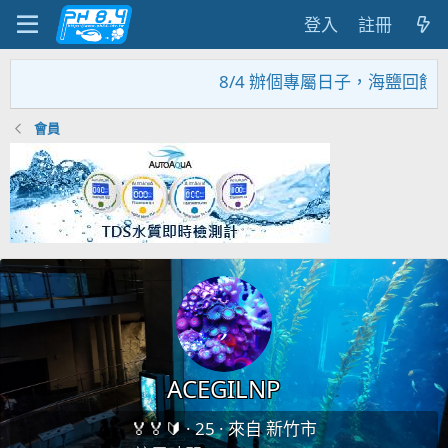
登入
註冊
8/4 辦個專屬日子，海鹽回饋活
會員
ACEGILNP
🏅🏅🔰
·
25
·
來自
新竹市