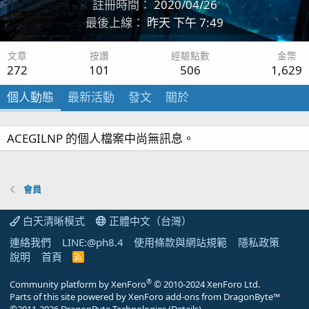
註冊時間
2020/04/26
最後上線
昨天 下午 7:49
文章
按讚
經驗點數
金幣
272
101
506
1,629
個人動態
最新活動
發文
關於
ACEGILNP 的個人檔案中尚無訊息。
會員
白天清晰模式
正體中文（台灣）
連絡我們
LINE:@ph8.4
使用條款與網站規範
隱私政策
說明
首頁
R
S
S
®
Community platform by XenForo
© 2010-2024 XenForo Ltd.
Parts of this site powered by
XenForo add-ons from DragonByte™