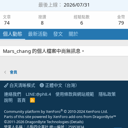
最後上線
2026/07/31
文章
按讚
經驗點數
金幣
74
8
6
79
個人動態
最新活動
發文
關於
Mars_chang 的個人檔案中尚無訊息。
會員
白天清晰模式
正體中文（台灣）
連絡我們
LINE:@ph8.4
使用條款與網站規範
隱私政策
說明
首頁
R
S
S
®
Community platform by XenForo
© 2010-2024 XenForo Ltd.
Parts of this site powered by
XenForo add-ons from DragonByte™
©2011-2026
DragonByte Technologies
(
Details
)
營業人名稱：八點四企業社 統一編號：25953834