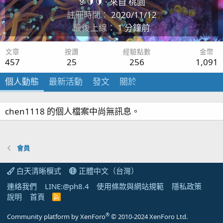
🏅🔰🔰
·
來自
桃園
註冊時間
2020/11/12
最後上線
1 分鐘前
文章
按讚
經驗點數
金幣
457
25
256
1,091
個人動態
最新活動
發文
關於
chen1118 的個人檔案中尚無訊息。
會員
白天清晰模式
正體中文（台灣）
連絡我們
LINE:@ph8.4
使用條款與網站規範
隱私政策
說明
首頁
R
S
S
®
Community platform by XenForo
© 2010-2024 XenForo Ltd.