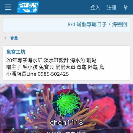
登入
註冊
8/4 辦個專屬日子，海鹽回饋
會員
魚宮工坊
20年專業海水缸 淡水缸設計 海水魚 珊瑚
喵主子 毛小孩 兔寶貝 鼠鼠大軍 澤龜 陸龜 鳥
小潘店長Line 0985-502425
chen1118