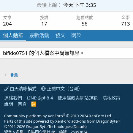
最後上線
今天 下午 3:35
文章
按讚
經驗點數
金幣
204
17
56
713
個人動態
最新活動
發文
關於
bifido0751 的個人檔案中尚無訊息。
會員
白天清晰模式
正體中文（台灣）
連絡我們
LINE:@ph8.4
使用條款與網站規範
隱私政策
說明
首頁
R
S
S
®
Community platform by XenForo
© 2010-2024 XenForo Ltd.
Parts of this site powered by
XenForo add-ons from DragonByte™
©2011-2026
DragonByte Technologies
(
Details
)
營業人名稱：八點四企業社 統一編號：25953834