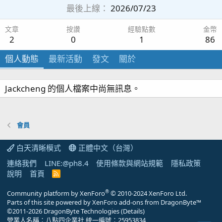
最後上線
2026/07/23
文章
按讚
經驗點數
金幣
2
0
1
86
個人動態
最新活動
發文
關於
Jackcheng 的個人檔案中尚無訊息。
會員
白天清晰模式
正體中文（台灣）
連絡我們
LINE:@ph8.4
使用條款與網站規範
隱私政策
說明
首頁
R
S
S
®
Community platform by XenForo
© 2010-2024 XenForo Ltd.
Parts of this site powered by
XenForo add-ons from DragonByte™
©2011-2026
DragonByte Technologies
(
Details
)
營業人名稱：八點四企業社 統一編號：25953834