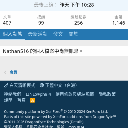
最後上線
昨天 下午 10:28
文章
按讚
經驗點數
金幣
407
99
256
1,146
個人動態
最新活動
發文
關於
Nathan516 的個人檔案中尚無訊息。
會員
白天清晰模式
正體中文（台灣）
連絡我們
LINE:@ph8.4
使用條款與網站規範
隱私政策
說明
首頁
R
S
S
®
Community platform by XenForo
© 2010-2024 XenForo Ltd.
Parts of this site powered by
XenForo add-ons from DragonByte™
©2011-2026
DragonByte Technologies
(
Details
)
營業人名稱：八點四企業社 統一編號：25953834