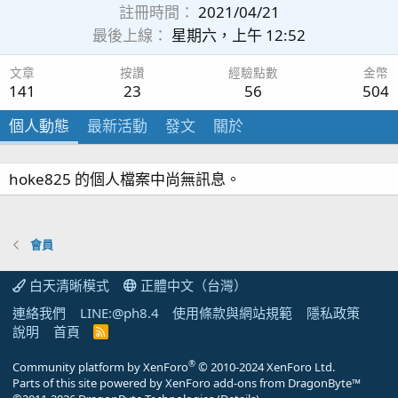
註冊時間
2021/04/21
最後上線
星期六，上午 12:52
文章
按讚
經驗點數
金幣
141
23
56
504
個人動態
最新活動
發文
關於
hoke825 的個人檔案中尚無訊息。
會員
白天清晰模式
正體中文（台灣）
連絡我們
LINE:@ph8.4
使用條款與網站規範
隱私政策
說明
首頁
R
S
S
®
Community platform by XenForo
© 2010-2024 XenForo Ltd.
Parts of this site powered by
XenForo add-ons from DragonByte™