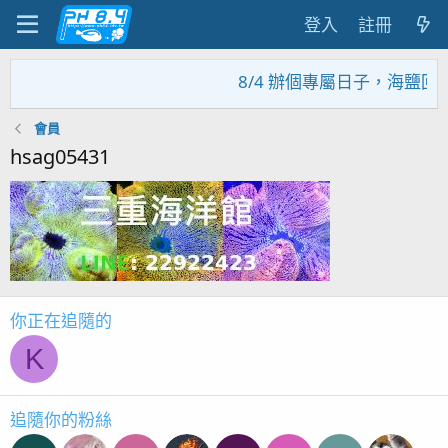
登入
註冊
8/4 辦個專屬日子，海鹽回
會員
hsag05431
你正在追隨的
K
追隨你的粉絲