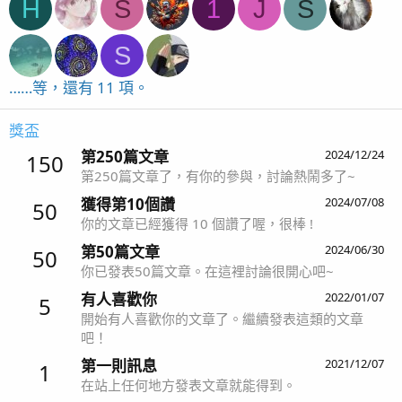
H
S
1
J
S
S
……等，還有 11 項。
獎盃
第250篇文章
2024/12/24
150
第250篇文章了，有你的參與，討論熱鬧多了~
獲得第10個讚
2024/07/08
50
你的文章已經獲得 10 個讚了喔，很棒 !
第50篇文章
2024/06/30
50
你已發表50篇文章。在這裡討論很開心吧~
有人喜歡你
2022/01/07
5
開始有人喜歡你的文章了。繼續發表這類的文章
吧！
第一則訊息
2021/12/07
1
在站上任何地方發表文章就能得到。