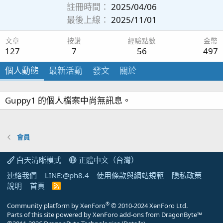
註冊時間
2025/04/06
最後上線
2025/11/01
文章
按讚
經驗點數
金幣
127
7
56
497
個人動態
最新活動
發文
關於
Guppy1 的個人檔案中尚無訊息。
會員
白天清晰模式
正體中文（台灣）
連絡我們
LINE:@ph8.4
使用條款與網站規範
隱私政策
說明
首頁
R
S
S
®
Community platform by XenForo
© 2010-2024 XenForo Ltd.
Parts of this site powered by
XenForo add-ons from DragonByte™