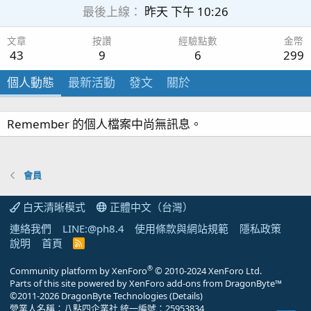
最後上線
昨天 下午 10:26
文章
按讚
經驗點數
金幣
43
9
6
299
個人動態
最新活動
發文
關於
Remember 的個人檔案中尚無訊息。
會員
白天清晰模式
正體中文（台灣）
連絡我們
LINE:@ph8.4
使用條款與網站規範
隱私政策
說明
首頁
R
S
S
®
Community platform by XenForo
© 2010-2024 XenForo Ltd.
Parts of this site powered by
XenForo add-ons from DragonByte™
©2011-2026
DragonByte Technologies
(
Details
)
營業人名稱：八點四企業社 統一編號：25953834