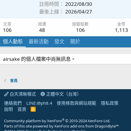
註冊時間
2022/08/30
最後上線
2026/04/27
文章
按讚
經驗點數
金幣
106
48
106
1,113
個人動態
最新活動
發文
關於
airsake 的個人檔案中尚無訊息。
會員
白天清晰模式
正體中文（台灣）
連絡我們
LINE:@ph8.4
使用條款與網站規範
隱私政策
說明
首頁
R
S
S
®
Community platform by XenForo
© 2010-2024 XenForo Ltd.
Parts of this site powered by
XenForo add-ons from DragonByte™