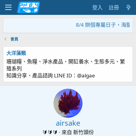
登入
註冊
8/4 辦個專屬日子，海鹽
會員
大洋藻類
珊瑚糧、魚糧、淨水產品、開缸養水、生態多元、繁
殖系列
知識分享、產品諮詢 LINE ID：@algae
airsake
🔰🔰🔰
·
來自
新竹頭份