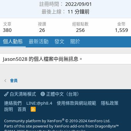
註冊時間
2022/09/01
最後上線
11 分鐘前
文章
按讚
經驗點數
金幣
380
26
256
1,559
個人動態
最新活動
發文
關於
Jason5028 的個人檔案中尚無訊息。
會員
白天清晰模式
正體中文（台灣）
連絡我們
LINE:@ph8.4
使用條款與網站規範
隱私政策
說明
首頁
R
S
S
®
Community platform by XenForo
© 2010-2024 XenForo Ltd.
Parts of this site powered by
XenForo add-ons from DragonByte™