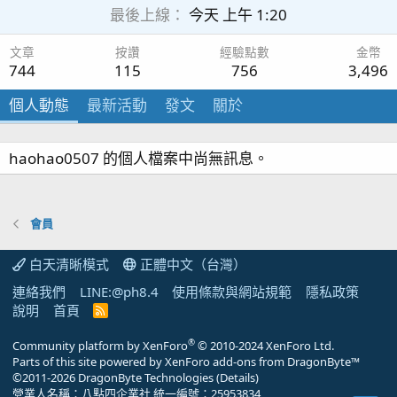
最後上線
今天 上午 1:20
文章
按讚
經驗點數
金幣
744
115
756
3,496
個人動態
最新活動
發文
關於
haohao0507 的個人檔案中尚無訊息。
會員
白天清晰模式
正體中文（台灣）
連絡我們
LINE:@ph8.4
使用條款與網站規範
隱私政策
說明
首頁
R
S
S
®
Community platform by XenForo
© 2010-2024 XenForo Ltd.
Parts of this site powered by
XenForo add-ons from DragonByte™
©2011-2026
DragonByte Technologies
(
Details
)
營業人名稱：八點四企業社 統一編號：25953834