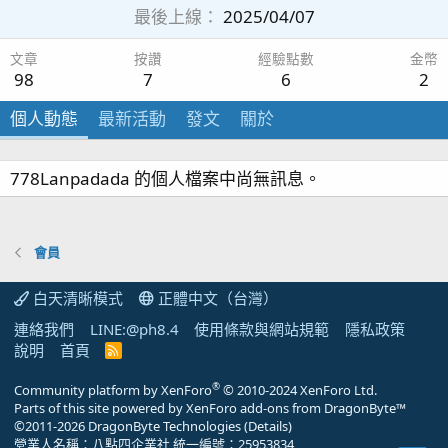
最後上線
2025/04/07
文章
按讚
經驗點數
金幣
98
7
6
2
個人動態
最新活動
發文
關於
778Lanpadada 的個人檔案中尚無訊息。
會員
白天清晰模式
正體中文（台灣）
連絡我們
LINE:@ph8.4
使用條款與網站規範
隱私政策
說明
首頁
R
S
S
®
Community platform by XenForo
© 2010-2024 XenForo Ltd.
Parts of this site powered by
XenForo add-ons from DragonByte™
©2011-2026
DragonByte Technologies
(
Details
)
營業人名稱：八點四企業社 統一編號：25953834