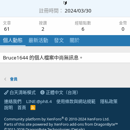
🔰
註冊時間
2024/03/30
文章
按讚
經驗點數
金幣
61
2
6
0
個人動態
最新活動
發文
關於
Bruce1644 的個人檔案中尚無訊息。
會員
白天清晰模式
正體中文（台灣）
連絡我們
LINE:@ph8.4
使用條款與網站規範
隱私政策
說明
首頁
R
S
S
®
Community platform by XenForo
© 2010-2024 XenForo Ltd.
Parts of this site powered by
XenForo add-ons from DragonByte™
©2011-2026
DragonByte Technologies
(
Details
)