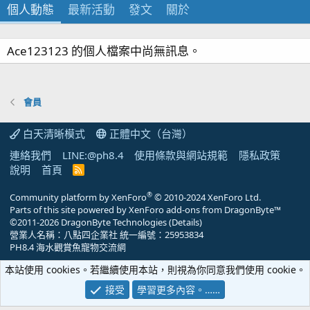
個人動態
最新活動
發文
關於
Ace123123 的個人檔案中尚無訊息。
會員
白天清晰模式
正體中文（台灣）
連絡我們
LINE:@ph8.4
使用條款與網站規範
隱私政策
說明
首頁
R
S
S
®
Community platform by XenForo
© 2010-2024 XenForo Ltd.
Parts of this site powered by
XenForo add-ons from DragonByte™
©2011-2026
DragonByte Technologies
(
Details
)
營業人名稱：八點四企業社 統一編號：25953834
PH8.4 海水觀賞魚寵物交流網
本站使用 cookies。若繼續使用本站，則視為你同意我們使用 cookie。
接受
學習更多內容。……