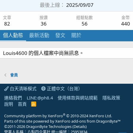
最後上線
2025/09/07
文章
按讚
經驗點數
金幣
82
36
56
440
個人動態
最新活動
發文
關於
Louis4600 的個人檔案中尚無訊息。
會員
白天清晰模式
正體中文（台灣）
連絡我們
LINE:@ph8.4
使用條款與網站規範
隱私政策
說明
首頁
R
S
S
®
Community platform by XenForo
© 2010-2024 XenForo Ltd.
Parts of this site powered by
XenForo add-ons from DragonByte™
©2011-2026
DragonByte Technologies
(
Details
)
營業人名稱：八點四企業社 統一編號：25953834